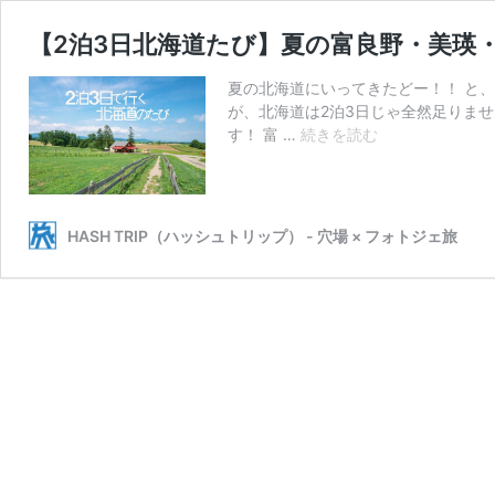
【2泊3日北海道たび】夏の富良野・美瑛
夏の北海道にいってきたどー！！ と
が、北海道は2泊3日じゃ全然足りま
【2
す！ 富 …
続きを読む
泊
3
日
北
HASH TRIP（ハッシュトリップ） - 穴場 × フォトジェ旅
海
道
た
び】
夏
の
富
良
野・
美
瑛・