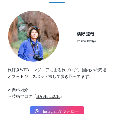
橋野 達哉
Hashino Tatsuya
旅好きWEBエンジニアによる旅ブログ。国内外の穴場
とフォトジェスポット探して歩き回ってます。
➣
自己紹介
➣ 技術ブログ『
HASH TECH
』
Instagramでフォロー