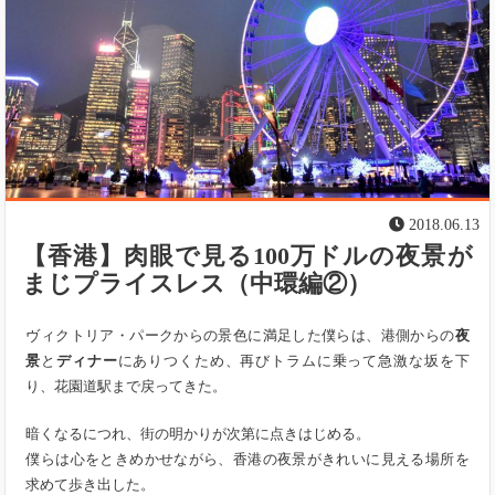
2018.06.13
【香港】肉眼で見る100万ドルの夜景が
まじプライスレス（中環編②）
ヴィクトリア・パークからの景色に満足した僕らは、港側からの
夜
景
と
ディナー
にありつくため、再びトラムに乗って急激な坂を下
り、花園道駅まで戻ってきた。
暗くなるにつれ、街の明かりが次第に点きはじめる。
僕らは心をときめかせながら、香港の夜景がきれいに見える場所を
求めて歩き出した。