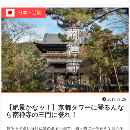
日本・近畿
2019.01.26
【絶景かなッ！】京都タワーに登るんな
ら南禅寺の三門に登れ！
数ある名高い寺社仏閣のある京都で、個人的に一番好きなお寺が