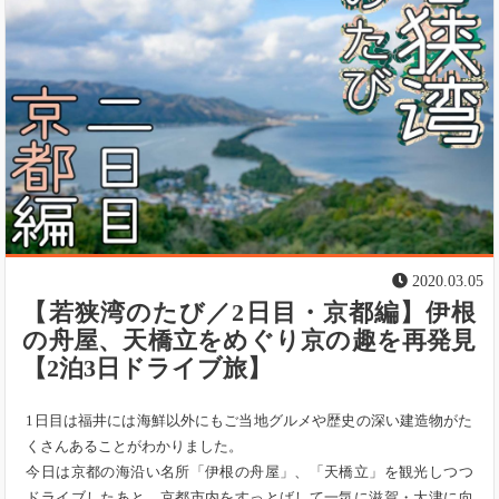
2020.03.05
【若狭湾のたび／2日目・京都編】伊根
の舟屋、天橋立をめぐり京の趣を再発見
【2泊3日ドライブ旅】
1日目は福井には海鮮以外にもご当地グルメや歴史の深い建造物がた
くさんあることがわかりました。
今日は京都の海沿い名所「伊根の舟屋」、「天橋立」を観光しつつ
ドライブしたあと、京都市内をすっとばして一気に滋賀・大津に向