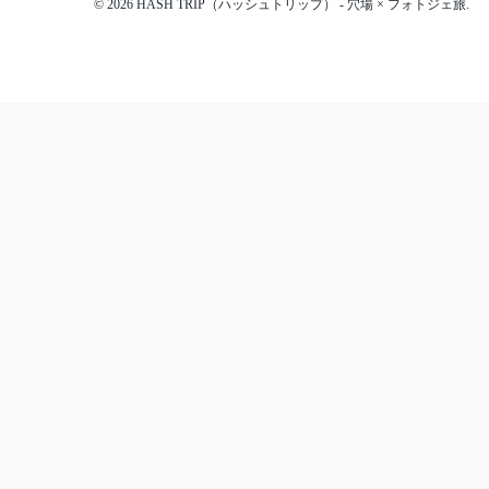
© 2026 HASH TRIP（ハッシュトリップ） - 穴場 × フォトジェ旅.