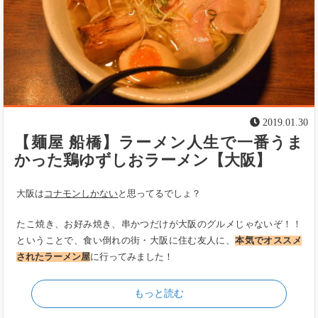
2019.01.30
【麺屋 船橋】ラーメン人生で一番うま
かった鶏ゆずしおラーメン【大阪】
大阪は
コナモンしかない
と思ってるでしょ？
たこ焼き、お好み焼き、串かつだけが大阪のグルメじゃないぞ！！
ということで、食い倒れの街・大阪に住む友人に、
本気でオススメ
されたラーメン屋
に行ってみました！
もっと読む