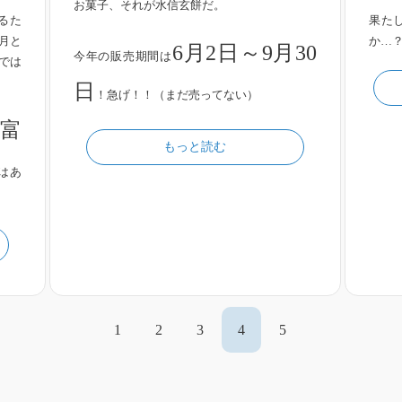
お菓子、それが水信玄餅だ。
るた
果た
月と
か…
6月2日～9月30
今年の販売期間は
では
日
！急げ！！（まだ売ってない）
富
もっと読む
はあ
1
2
3
4
5