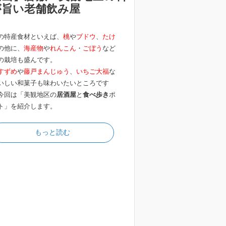
が旨い老舗飲み屋
の特産食材といえば、
桃
や
ブドウ
、
たけ
の他に、
海産物
や
れんこん
・
ごぼう
など
の栽培も盛んです。
すずめ
や
藤戸まんじゅう
、
いちご大福
な
いしい和菓子も味わいたいところです
今回は「美観地区の
居酒屋
と
食べ歩き
ポ
ト」を紹介します。
もっと読む