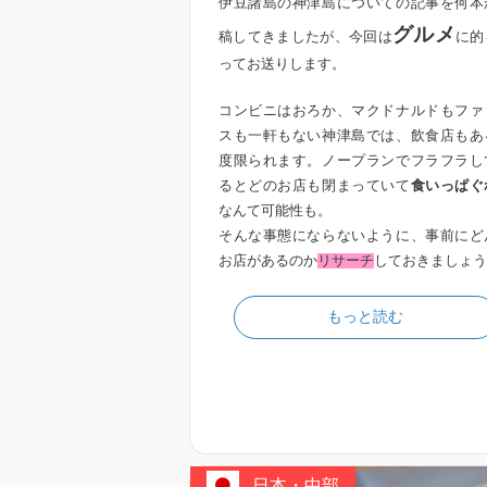
伊豆諸島の神津島についての記事を何本
グルメ
稿してきましたが、今回は
に的
ってお送りします。
コンビニはおろか、マクドナルドもファ
スも一軒もない神津島では、飲食店もあ
度限られます。ノープランでフラフラし
るとどのお店も閉まっていて
食いっぱぐ
なんて可能性も。
そんな事態にならないように、事前にど
お店があるのか
リサーチ
しておきましょう
もっと読む
日本・中部