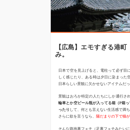
【広島】エモすぎる港町
み。
日本で空を見上げると、電柱って必ず目
しく感じたり、ある時は夕日に染まった
日本らしい景観に欠かせないアイテムだっ
景観はおろか特定の人たちにしか通行さ
輪車とか空ビール瓶が入ってる箱（P箱っ
ったり
して、何とも言えない生活感で満ち
さらに欲を言うなら、
陽だまりの下で猫が
そんな路地裏フェチ（足裏フェチみたいに