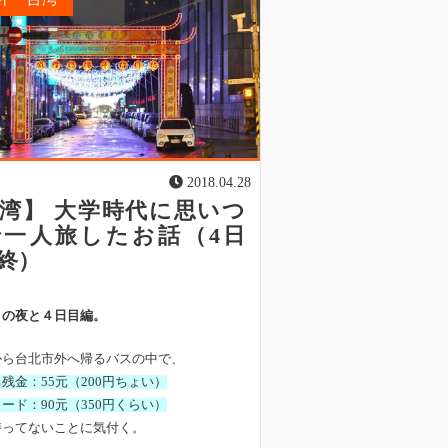
2018.04.28
湾】 大学時代に思いつ
で一人旅したお話（4日
終）
目の夜と４日目編。
から台北市外へ帰るバスの中で、
残金：55元（200円ちょい）
ード：90元（350円くらい）
持ってないことに気付く。