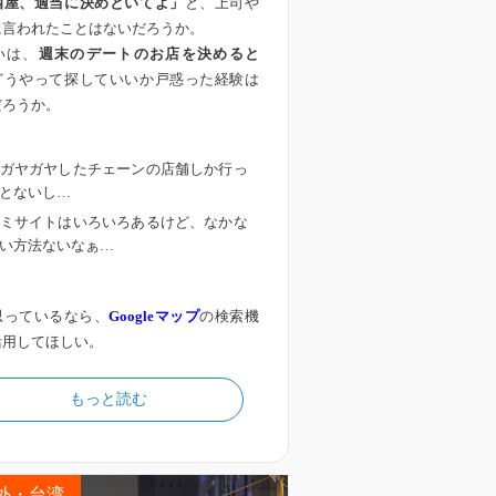
酒屋、適当に決めといてよ」
と、上司や
に言われたことはないだろうか。
いは、
週末のデートのお店を決めると
どうやって探していいか戸惑った経験は
だろうか。
ガヤガヤしたチェーンの店舗しか行っ
とないし…
ミサイトはいろいろあるけど、なかな
い方法ないなぁ…
思っているなら、
Googleマップ
の検索機
活用してほしい。
もっと読む
外・台湾