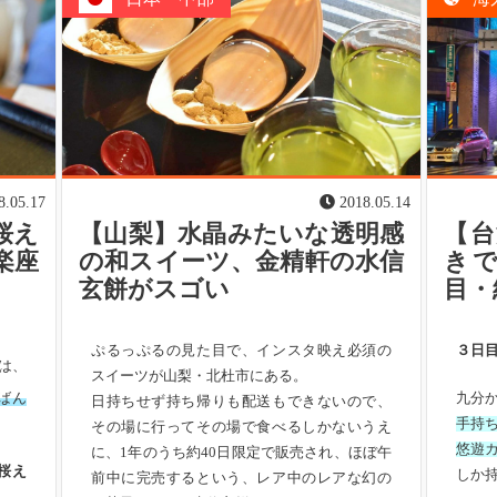
8.05.17
2018.05.14
桜え
【山梨】水晶みたいな透明感
【台
楽座
の和スイーツ、金精軒の水信
き
玄餅がスゴい
目・
ぷるっぷるの見た目で、インスタ映え必須の
３日
は、
スイーツが山梨・北杜市にある。
ばん
九分
日持ちせず持ち帰りも配送もできないので、
手持ち
その場に行ってその場で食べるしかないうえ
悠遊カ
に、1年のうち約40日限定で販売され、ほぼ午
桜え
しか
前中に完売するという、レア中のレアな幻の