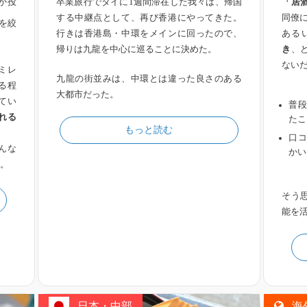
か投
卒業旅行でタイに1週間滞在した我々は、帰国
「居
する中継点として、再び香港にやってきた。
同僚
を絞
行きは香港島・中環をメインに回ったので、
ある
帰りは九龍を中心に巡ることに決めた。
き
、
ない
ミレ
九龍の街並みは、中環とは違った良さのある
る程
大都市だった。
てい
普段
れる
たこ
もっと読む
口コ
んな
かい
。
そう
能を
日本・中部
海