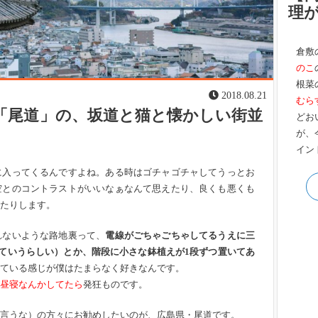
理
倉敷
のこ
根菜
2018.08.21
むら
「尾道」の、坂道と猫と懐かしい街並
どお
が、
イン
に入ってくるんですよね。ある時はゴチャゴチャしてうっとお
空とのコントラストがいいなぁなんて思えたり、良くも悪くも
たりします。
れないような路地裏って、
電線がごちゃごちゃしてるうえに三
ていうらしい）とか、階段に小さな鉢植えが1段ずつ置いてあ
ている感じが僕はたまらなく好きなんです。
昼寝なんかしてたら
発狂ものです。
言うな）の方々にお勧めしたいのが、
広島県・尾道
です。