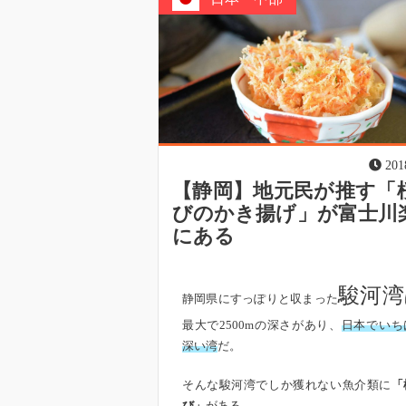
201
【静岡】地元民が推す「
びのかき揚げ」が富士川
にある
駿河湾
静岡県にすっぽりと収まった
最大で2500mの深さがあり、
日本でいち
深い湾
だ。
そんな駿河湾でしか獲れない魚介類に
「