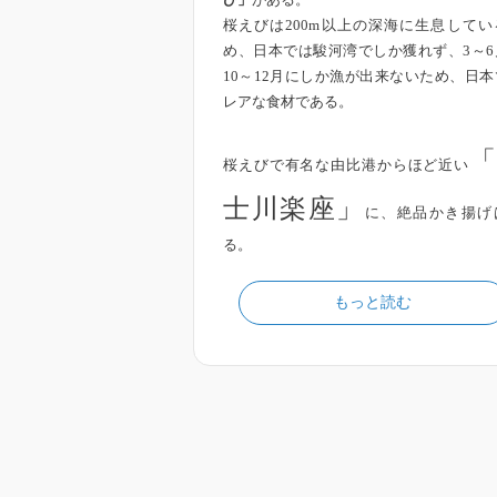
び」
がある。
桜えびは200m以上の深海に生息してい
め、日本では駿河湾でしか獲れず、3～6
10～12月にしか漁が出来ないため、日本
レアな食材である。
「
桜えびで有名な由比港からほど近い
士川楽座」
に、絶品かき揚げ
る。
もっと読む