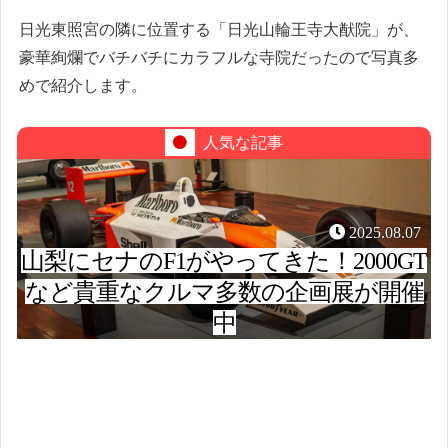
日光東照宮の隣に位置する「日光山輪王寺大猷院」が、
豪華絢爛でバチバチにカラフルな寺院だったので写真多
めで紹介します。
人気な記事
2025.08.07
山梨にセナのF1がやってきた！2000GT
など貴重なクルマ多数の企画展が開催
中