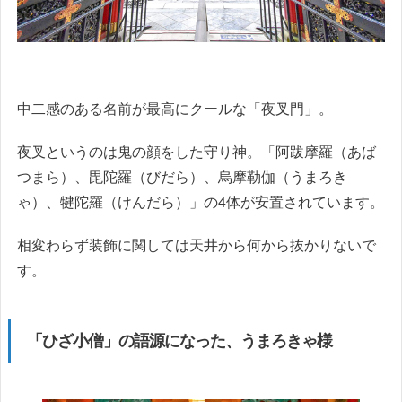
中二感のある名前が最高にクールな「夜叉門」。
夜叉というのは鬼の顔をした守り神。「阿跋摩羅（あば
つまら）、毘陀羅（びだら）、烏摩勒伽（うまろき
ゃ）、犍陀羅（けんだら）」の4体が安置されています。
相変わらず装飾に関しては天井から何から抜かりないで
す。
「ひざ小僧」の語源になった、うまろきゃ様