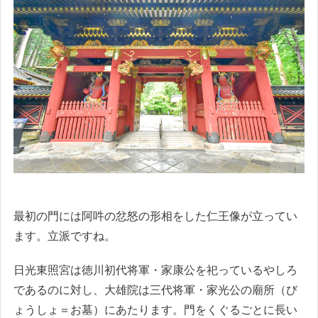
最初の門には阿吽の忿怒の形相をした仁王像が立ってい
ます。立派ですね。
日光東照宮は徳川初代将軍・家康公を祀っているやしろ
であるのに対し、大雄院は三代将軍・家光公の廟所（び
ょうしょ＝お墓）にあたります。門をくぐるごとに長い