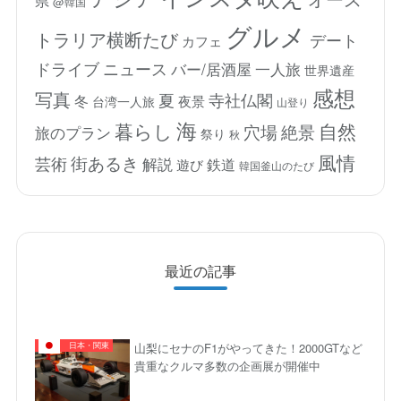
県
@韓国
グルメ
トラリア横断たび
デート
カフェ
ドライブ
ニュース
バー/居酒屋
一人旅
世界遺産
感想
写真
夏
寺社仏閣
冬
夜景
台湾一人旅
山登り
海
暮らし
自然
穴場
絶景
旅のプラン
祭り
秋
風情
街あるき
芸術
解説
鉄道
遊び
韓国釜山のたび
最近の記事
山梨にセナのF1がやってきた！2000GTなど
日本・関東
貴重なクルマ多数の企画展が開催中