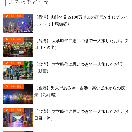
こちらもどうぞ
【香港】肉眼で見る100万ドルの夜景がまじプライ
海外・香港
スレス（中環編②）
【台湾】 大学時代に思いつきで一人旅したお話（2
海外・台湾
日目・後半）
【台湾】 大学時代に思いつきで一人旅したお話
海外・台湾
（動画）
【香港】男人街あるき・香港一高いビルからの夜
海外・香港
景（九龍編）
【台湾】 大学時代に思いつきで一人旅したお話（4
海外・台湾
日目・終）