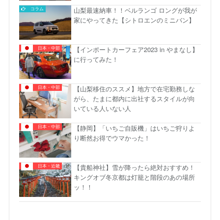
山梨最速納車！！ベルランゴ ロングが我が
コラム
家にやってきた【シトロエンのミニバン】
【インポートカーフェア2023 in やまなし】
日本・中部
に行ってみた！
【山梨移住のススメ】地方で在宅勤務しな
日本・中部
がら、たまに都内に出社するスタイルが向
いている人いない人
【静岡】「いちご自販機」はいちご狩りよ
日本・中部
り断然お得でウマかった！
【貴船神社】雪が降ったら絶対おすすめ！
日本・近畿
キングオブ冬京都は灯籠と階段のあの場所
ッ！！