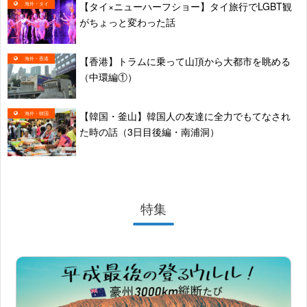
【タイ×ニューハーフショー】タイ旅行でLGBT観
海外・タイ
がちょっと変わった話
【香港】トラムに乗って山頂から大都市を眺める
海外・香港
（中環編①）
【韓国・釜山】韓国人の友達に全力でもてなされ
海外・韓国
た時の話（3日目後編・南浦洞）
特集